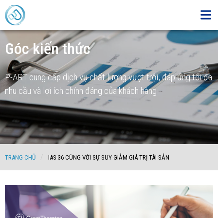
Góc kiến thức
P-ART cung cấp dịch vụ chất lượng vượt trội, đáp ứng tối đa
nhu cầu và lợi ích chính đáng của khách hàng
TRANG CHỦ
IAS 36 CÙNG VỚI SỰ SUY GIẢM GIÁ TRỊ TÀI SẢN