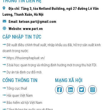
THÔNG TIN LIÊN HỆ
Địa chỉ: Tầng 3, tòa Netland Building, ngõ 27 đường Lê Văn
Lương, Thanh Xuân, Hà Nội
Email: ketoan.part@gmail.com
Website: www.part.vn
CẬP NHẬP TIN TỨC
Đề xuất điều chỉnh thuế xuất, nhập khẩu ưu đãi, hỗ trợ sản xuất kinh
doanh trong nước
https://thuvienphapluat.vn/
5 bài học quan trọng và những định hướng mới trong thu hút FDI.
Dự án tái định cư đổi mới.
CỔNG THÔNG TIN
MẠNG XÃ HỘI
Tổng cục thuế
Hải quan Việt Nam
Bảo hiểm xã hội Việt Nam
Cổng thông tin quốc gia về đăng