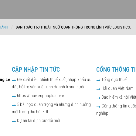
HÀNH
DANH SÁCH 60 THUẬT NGỮ QUAN TRỌNG TRONG LĨNH VỰC LOGISTICS.
CẬP NHẬP TIN TỨC
CỔNG THÔNG T
ờng Lê
Đề xuất điều chỉnh thuế xuất, nhập khẩu ưu
Tổng cục thuế
đãi, hỗ trợ sản xuất kinh doanh trong nước
Hải quan Việt Nam
https://thuvienphapluat.vn/
Bảo hiểm xã hội Việ
5 bài học quan trọng và những định hướng
Cổng thông tin quốc
mới trong thu hút FDI.
nghiệp
Dự án tái định cư đổi mới.