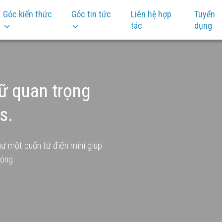
Góc kiến thức
Góc tin tức
Liên hệ hợp
Tuyển
tác
dụng
ữ quan trọng
s.
hư một cuốn từ điển mini giúp
hóng