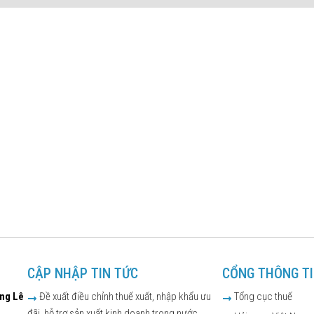
CẬP NHẬP TIN TỨC
CỔNG THÔNG T
ờng Lê
Đề xuất điều chỉnh thuế xuất, nhập khẩu ưu
Tổng cục thuế
đãi, hỗ trợ sản xuất kinh doanh trong nước