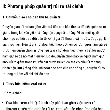
II: Phương pháp quản trị rủi ro tài chính
1. Chuyển giao cho bên thứ ba quản trị.
Chuyển giao rủi ro bao gồm việc trả tiền cho bên thứ ba để tiếp quản rủi ro
giảm, trong khi vẫn giữ khả năng tận dụng rủi ro tăng. Ví dụ: một quyền
chọn tạo cơ hội trao đổi tiền tệ với tỷ giá đã thỏa thuận trước, được gọi là
giá thực hiện. Nếu tỷ giá hối đoái tiếp theo trở nên có lợi, người nắm giữ sẽ
thực hiện quyền chọn, nhưng nếu tỷ giá hối đoái tiếp theo là bất lợi, người
nắm giữ sẽ để nó mất hiệu lực. Do đó, quyền chọn bảo vệ người nắm giữ
khỏi rủi ro giảm trong khi vẫn giữ được lợi ích có thể có của rủi ro tăng.
Nhân tiện, lưu ý rằng tính linh hoạt cao hơn của các công cụ chuyển rủi ro
thường đi kèm với chi phí lớn hơn.
2. Thực hiện kiểm soát rủi ro
- Gồm 3 phần:
Quá trình xem xét: Quá trình này phải bao gồm việc xem xét
thường xuyên các dự báo rủi ro, xem xét các phản ứng của ban