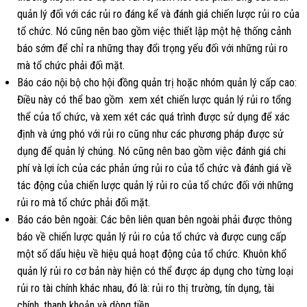
quản lý đối với các rủi ro đáng kể và đánh giá chiến lược rủi ro của
tổ chức. Nó cũng nên bao gồm việc thiết lập một hệ thống cảnh
báo sớm để chỉ ra những thay đổi trọng yếu đối với những rủi ro
mà tổ chức phải đối mặt.
Báo cáo nội bộ cho hội đồng quản trị hoặc nhóm quản lý cấp cao:
Điều này có thể bao gồm xem xét chiến lược quản lý rủi ro tổng
thể của tổ chức, và xem xét các quá trình được sử dụng để xác
định và ứng phó với rủi ro cũng như các phương pháp được sử
dụng để quản lý chúng. Nó cũng nên bao gồm việc đánh giá chi
phí và lợi ích của các phản ứng rủi ro của tổ chức và đánh giá về
tác động của chiến lược quản lý rủi ro của tổ chức đối với những
rủi ro mà tổ chức phải đối mặt.
Báo cáo bên ngoài: Các bên liên quan bên ngoài phải được thông
báo về chiến lược quản lý rủi ro của tổ chức và được cung cấp
một số dấu hiệu về hiệu quả hoạt động của tổ chức. Khuôn khổ
quản lý rủi ro cơ bản này hiện có thể được áp dụng cho từng loại
rủi ro tài chính khác nhau, đó là: rủi ro thị trường, tín dụng, tài
chính, thanh khoản và dòng tiền.