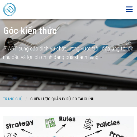
Góc kiến thức
P-ART cung cấp dịch vụ chất lượng vượt trội, đáp ứng tối đa
nhu cầu và lợi ích chính đáng của khách hàng
TRANG CHỦ
CHIẾN LƯỢC QUẢN LÝ RỦI RO TÀI CHÍNH