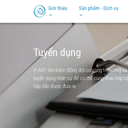
Giới thiệu
Sản phẩm - Dịch vụ
Tuyển dụng
P-ART tìm kiếm đồng đội có cùng trí hướng và m
tuyển dụng nhân sự để có thể cùng nhau hợp tác 
hấp dẫn được đưa ra.