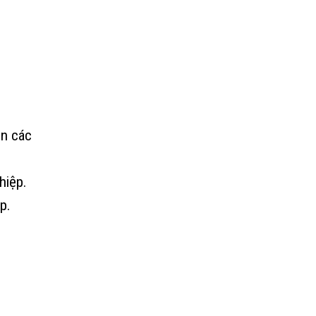
ên các
hiệp.
p.