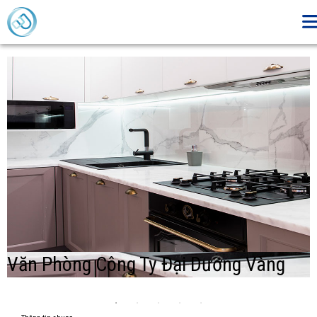
Thiết kế - Thi công nội thất văn phòng
TRANG CHỦ
THIẾT KẾ - THI CÔNG NỘI THẤT VĂN PHÒNG
Văn Phòng Công Ty Đại Dương Vàng